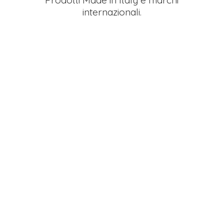
Prodotti Made in Italy e
marchi
internazionali.