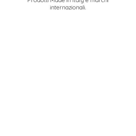
Prodotti Made in Italy e
marchi
internazionali.